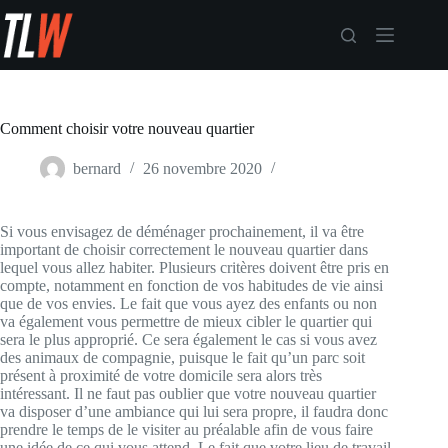
Passer
au
contenu
Comment choisir votre nouveau quartier
bernard
26 novembre 2020
Immobilier
Si vous envisagez de déménager prochainement, il va être
important de choisir correctement le nouveau quartier dans
lequel vous allez habiter. Plusieurs critères doivent être pris en
compte, notamment en fonction de vos habitudes de vie ainsi
que de vos envies. Le fait que vous ayez des enfants ou non
va également vous permettre de mieux cibler le quartier qui
sera le plus approprié. Ce sera également le cas si vous avez
des animaux de compagnie, puisque le fait qu’un parc soit
présent à proximité de votre domicile sera alors très
intéressant. Il ne faut pas oublier que votre nouveau quartier
va disposer d’une ambiance qui lui sera propre, il faudra donc
prendre le temps de le visiter au préalable afin de vous faire
une idée de ce qui vous attend. Le fait que votre lieu de travail