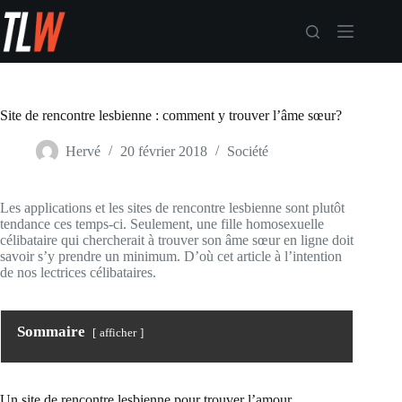
Passer
au
contenu
Site de rencontre lesbienne : comment y trouver l’âme sœur?
Hervé
20 février 2018
Société
Les applications et les sites de rencontre lesbienne sont plutôt
tendance ces temps-ci. Seulement, une fille homosexuelle
célibataire qui chercherait à trouver son âme sœur en ligne doit
savoir s’y prendre un minimum. D’où cet article à l’intention
de nos lectrices célibataires.
Sommaire
afficher
Un site de rencontre lesbienne pour trouver l’amour